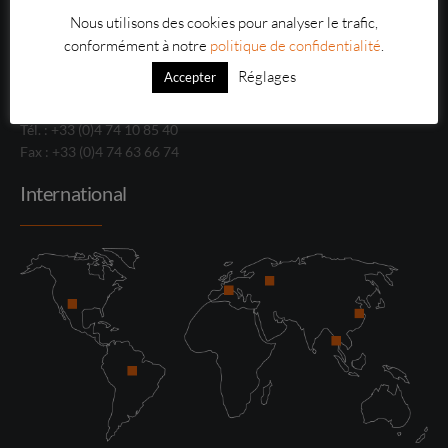
Nous utilisons des cookies pour analyser le trafic,
conformément à notre
politique de confidentialité
.
ZI du Moulin – Boulevard Jean Monnet 69490 Pontcharra-
Réglages
Accepter
sur-Turdine
Tél. : +33 (0)4 74 10 85 40
Fax : +33 (0)4 74 63 66 74
International