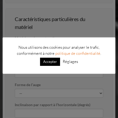
Caractéristiques particulières du
matériel
Matériaux de construction
Nous utilisons des cookies pour analyser le trafic,
Acier
conformément à notre
politique de confidentialité
.
Inox
Réglages
Accepter
Précisez :
Forme de l’auge
Inclinaison par rapport à l’horizontale (degrés)