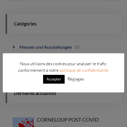
Catégories
Messen und Ausstellungen
(2)
Neuheiten
(1)
Nous utilisons des cookies pour analyser le trafic,
conformément à notre
politique de confidentialité
.
Réglages
Accepter
Dernières actualités
CORNELOUP POST-COVID